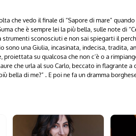
lta che vedo il finale di “Sapore di mare” quando
Suma che è sempre lei la più bella, sulle note di “
strumenti sconosciuti e non sai spiegarti il per
io sono una Giulia, incasinata, indecisa, tradita, 
ce, proiettata su qualcosa che non c’è o a rimpiang
aure che urla al suo Carlo, beccato in flagrante a 
 più bella di me?” . E poi ne fa un dramma borghese