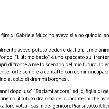
 film di Gabriele Muccino avevo sì e no quindici an
nalmente avevo potuto dedurre dal film, il mio ani
ondo. “L’ultimo bacio” è uno spaccato sui trent
prì di fronte a me lo scenario del mio futuro. Io 
te forte sempre a contatto con uomini incapaci d
fino al collo di drammi borghesi.
ni dopo, uscì “Baciami ancora” ed io, figlia di gen
l cinema, il futuro dramma dei quarantenni che av
 loro volta i casini dei genitori. Piansi tutto il film